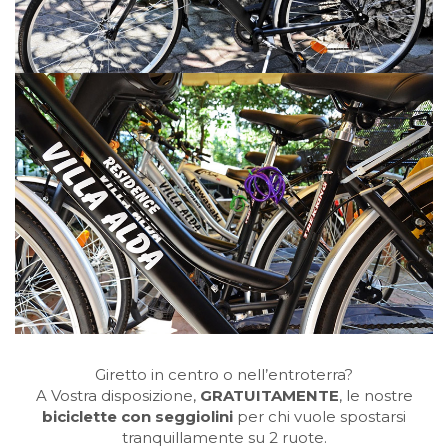
Giretto in centro o nell’entroterra?
A Vostra disposizione,
GRATUITAMENTE
, le nostre
biciclette con seggiolini
per chi vuole spostarsi
tranquillamente su 2 ruote.