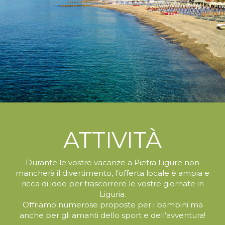
ATTIVITÀ
Durante le vostre vacanze a Pietra Ligure
non
mancherà il divertimento, l’offerta locale è ampia
e
ricca di idee per trascorrere le vostre giornate in
Liguria.
Offriamo numerose proposte per i bambini ma
anche
per gli amanti dello sport e dell’avventura!