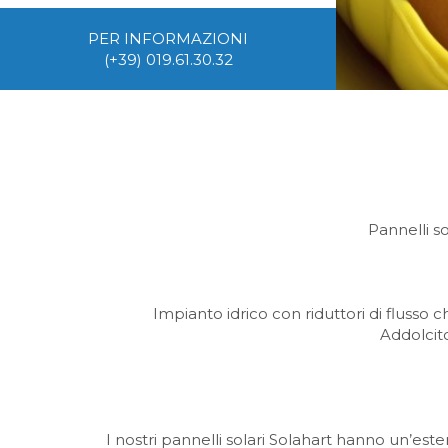
PER INFORMAZIONI
(+39) 019.61.30.32
Pannelli so
Impianto idrico con riduttori di flusso c
Addolcit
I nostri pannelli solari Solahart hanno un’este