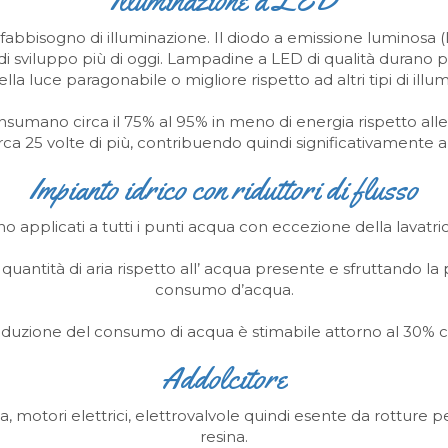
Illuminazione a LED
bbisogno di illuminazione. Il diodo a emissione luminosa (
i sviluppo più di oggi. Lampadine a LED di qualità durano pi
ella luce paragonabile o migliore rispetto ad altri tipi di illu
ano circa il 75% al 95% in meno di energia rispetto alle so
rca 25 volte di più, contribuendo quindi significativamente a
Impianto idrico con riduttori di flusso
sono applicati a tutti i punti acqua con eccezione della lavatri
a quantità di aria rispetto all’ acqua presente e sfruttando la
consumo d’acqua.
riduzione del consumo di acqua è stimabile attorno al 30% ci
Addolcitore
, motori elettrici, elettrovalvole quindi esente da rotture pe
resina.