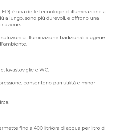
LED) è una delle tecnologie di illuminazione a
ù a lungo, sono più durevoli, e offrono una
minazione.
luzioni di illuminazione tradizionali alogene
ll’ambiente.
ce, lavastoviglie e WC.
 pressione, consentono pari utilità e minor
rca.
rmette fino a 400 litri/ora di acqua per litro di