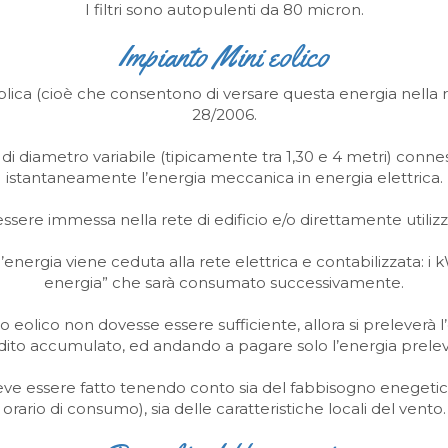
I filtri sono autopulenti da 80 micron.
Impianto Mini eolico
bblica (cioè che consentono di versare questa energia nella r
28/2006.
e di diametro variabile (tipicamente tra 1,30 e 4 metri) conne
istantaneamente l’energia meccanica in energia elettrica.
ssere immessa nella rete di edificio e/o direttamente utilizz
energia viene ceduta alla rete elettrica e contabilizzata: i 
energia” che sarà consumato successivamente.
o eolico non dovesse essere sufficiente, allora si preleverà l’
to accumulato, ed andando a pagare solo l’energia prelevat
ve essere fatto tenendo conto sia del fabbisogno enegetico
orario di consumo), sia delle caratteristiche locali del vento.