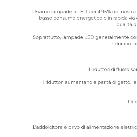
Usiamo lampade a LED per il 95% del nostro fa
basso consumo energetico e in rapida via d
qualità d
Soprattutto, lampade LED generalmente consum
e durano ci
I riduttori di flusso 
I riduttori aumentano a parità di getto, l
La 
L’addolcitore è privo di alimentazione elettrica